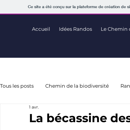
Ce site a été conçu sur la plateforme de création de s
Accueil
Idées Randos
Le Chemin d
Tous les posts
Chemin de la biodiversité
Ran
1 avr.
Vie de l'ASPN
Travaux
La bécassine de