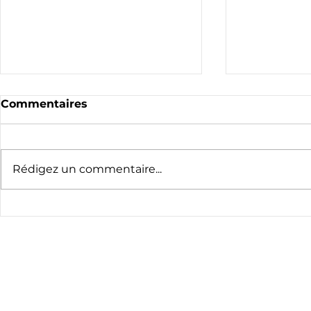
Commentaires
Rédigez un commentaire...
Les orchidées, sur le
La haie bo
Chemin de la biodiversité
habitat pri