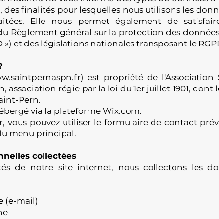
 des finalités pour lesquelles nous utilisons les don
aitées. Elle nous permet également de satisfair
du Règlement général sur la protection des données
») et des législations nationales transposant le RGP
?
w.saintpernaspn.fr
) est propriété de l'Association
 association régie par la loi du 1er juillet 1901, dont l
Saint-Pern.
 hébergé via la plateforme Wix.com.
 vous pouvez utiliser le formulaire de contact prévu
du menu principal.
nelles collectées
ités de notre site internet, nous collectons les 
e (e-mail)
ne