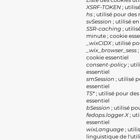
XSRF-TOKEN
; utili
hs
; utilisé pour des 
svSession
; utilisé e
SSR-caching
; utili
minute ; cookie esse
_wixCIDX
; utilisé p
_wix_browser_sess
;
cookie essentiel
consent-policy
; uti
essentiel
smSession
; utilisé 
essentiel
TS*
; utilisé pour des
essentiel
bSession
; utilisé p
fedops.logger.X
; ut
essentiel
wixLanguage
; util
linguistique de l'uti