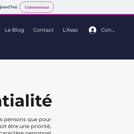
jourd'hui.
Commencez
Connexion
Le Blog
Contact
L'Asso
tialité
ous pensons que pour
it être une priorité,
 caractère personnel