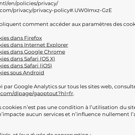
tl/en/policies/privacy/
.com/privacy/privacy-policy#.UW0Imxz-GzE
expliquent comment accéder aux paramètres des cooki
ies dans Firefox
ies dans Internet Explorer
kies dans Google Chrome
ies dans Safari (OS X)
ies dans Safari (iOS)
kies sous Android
i par Google Analytics sur tous les sites web, consulte
e.com/dlpage/gaoptout?hl=fr
.
 cookies n’est pas une condition à l’utilisation du sit
 n’impacte aucun services et n’influence nullement l’
lisés et leur durée de conservation :