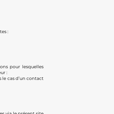
tes :
ons pour lesquelles
ur :
 le cas d’un contact
 via le présent site